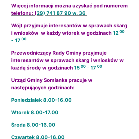
Więcej informacji można uzyskać pod numerem
telefonu: (
29) 741 87 90 w. 36
Wójt przyjmuje interesantów w sprawach skarg
00
i wniosków w każdy wtorek
w godzinach
12
00
- 17
Przewodniczący Rady Gminy przyjmuje
interesantów w sprawach skarg i wniosków
w
00
00
każdą środę w godzinach
15
-
17
Urząd Gminy Somianka pracuje w
następujących godzinach:
Poniedziałek 8.00-16.00
Wtorek 8.00-17.00
Środa 8.00-16.00
Czwartek 8.00-16.00