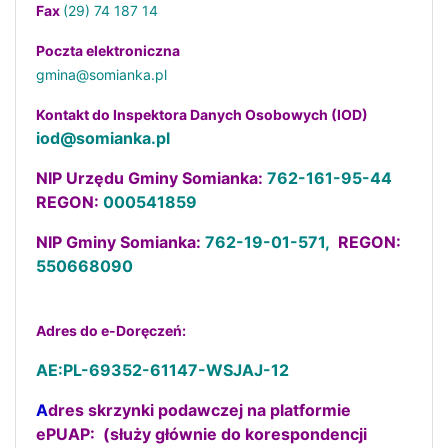
Fax
(29) 74 187 14
Poczta elektroniczna
gmina@somianka.pl
Kontakt do Inspektora Danych Osobowych (IOD)
iod@somianka.pl
NIP Urzędu Gminy Somianka:
762-161-95-44
REGON:
000541859
NIP Gminy Somianka:
762-19-01-571,
REGON:
550668090
Adres do e-Doręczeń:
AE:PL-69352-61147-WSJAJ-12
A
dres skrzynki podawczej na platformie
ePUAP: (służy głównie do korespondencji