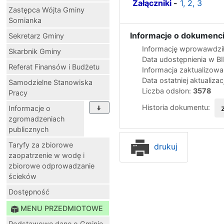
Załączniki
-
1,
2,
3
Zastępca Wójta Gminy
Somianka
Informacje o dokumenci
Sekretarz Gminy
Informację wprowawdził
Skarbnik Gminy
Data udostępnienia w B
Referat Finansów i Budżetu
Informacja zaktualizow
Data ostatniej aktualizac
Samodzielne Stanowiska
Liczba odsłon:
3578
Pracy
Historia dokumentu:
Informacje o
zgromadzeniach
publicznych
Taryfy za zbiorowe
drukuj
zaopatrzenie w wodę i
zbiorowe odprowadzanie
ścieków
Dostępność
MENU PRZEDMIOTOWE
Podstawowe dane o Gminie