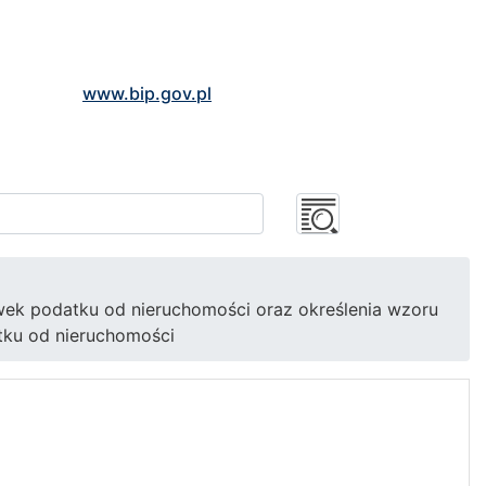
www.bip.gov.pl
awek podatku od nieruchomości oraz określenia wzoru
atku od nieruchomości