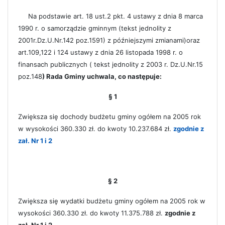
Na podstawie art. 18 ust.2 pkt. 4 ustawy z dnia 8 marca
1990 r. o samorządzie gminnym (tekst jednolity z
2001r.Dz.U.Nr.142 poz.1591) z późniejszymi zmianami)oraz
art.109,122 i 124 ustawy z dnia 26 listopada 1998 r. o
finansach publicznych ( tekst jednolity z 2003 r. Dz.U.Nr.15
poz.148
) Rada Gminy uchwala, co następuje:
§ 1
Zwiększa się dochody budżetu gminy ogółem na 2005 rok
w wysokości 360.330 zł.
do kwoty 10.237.684 zł.
zgodnie z
zał. Nr 1 i 2
§ 2
Zwiększa się wydatki budżetu gminy ogółem na 2005 rok w
wysokości 360.330 zł.
do kwoty 11.375.788 zł.
zgodnie z
zał. Nr 1 i 2