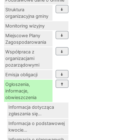
Struktura
organizacyjna gminy
Monitoring wizyjny
Miejscowe Plany
Zagospodarowania
Współpraca z
organizacjami
pozarządowymi
Emisja obligacji
Ogłoszenia,
informacje,
obwieszczenia
Informacja dotycząca
zgłaszania się...
Informacja o podstawowej
kwocie...
Informacja o planowanych