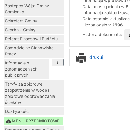
Informację wprowawdził
Zastępca Wójta Gminy
Data udostępnienia w B
Somianka
Informacja zaktualizow
Data ostatniej aktualizac
Sekretarz Gminy
Liczba odsłon:
2596
Skarbnik Gminy
Historia dokumentu:
Referat Finansów i Budżetu
Samodzielne Stanowiska
Pracy
drukuj
Informacje o
zgromadzeniach
publicznych
Taryfy za zbiorowe
zaopatrzenie w wodę i
zbiorowe odprowadzanie
ścieków
Dostępność
MENU PRZEDMIOTOWE
Podstawowe dane o Gminie