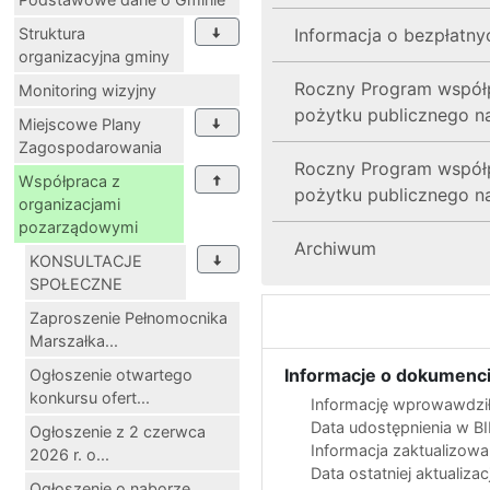
Struktura
Informacja o bezpłatny
organizacyjna gminy
Roczny Program współp
Monitoring wizyjny
pożytku publicznego n
Miejscowe Plany
Zagospodarowania
Roczny Program współp
Współpraca z
pożytku publicznego n
organizacjami
pozarządowymi
Archiwum
KONSULTACJE
SPOŁECZNE
Zaproszenie Pełnomocnika
Marszałka...
Informacje o dokumenci
Ogłoszenie otwartego
konkursu ofert...
Informację wprowawdził
Data udostępnienia w B
Ogłoszenie z 2 czerwca
Informacja zaktualizow
2026 r. o...
Data ostatniej aktualizac
Ogłoszenie o naborze