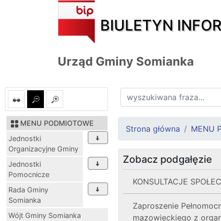
BIULETYN INFO
Urząd Gminy Somianka
MENU PODMIOTOWE
Strona główna
MENU 
Jednostki
Organizacyjne Gminy
Zobacz podgałęzie
Jednostki
Pomocnicze
KONSULTACJE SPOŁE
Rada Gminy
Somianka
Zaproszenie Pełnomoc
Wójt Gminy Somianka
mazowieckiego z organ