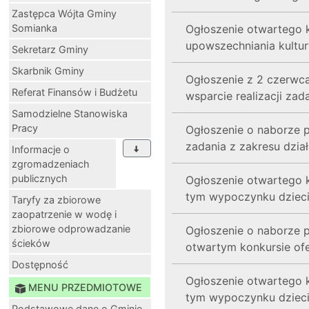
Zastępca Wójta Gminy
Somianka
Ogłoszenie otwartego k
upowszechniania kultur
Sekretarz Gminy
Skarbnik Gminy
Ogłoszenie z 2 czerwca
Referat Finansów i Budżetu
wsparcie realizacji zad
Samodzielne Stanowiska
Pracy
Ogłoszenie o naborze p
zadania z zakresu dział
Informacje o
zgromadzeniach
publicznych
Ogłoszenie otwartego ko
tym wypoczynku dzieci
Taryfy za zbiorowe
zaopatrzenie w wodę i
zbiorowe odprowadzanie
Ogłoszenie o naborze p
ścieków
otwartym konkursie ofer
Dostępność
Ogłoszenie otwartego ko
MENU PRZEDMIOTOWE
tym wypoczynku dzieci
Podstawowe dane o Gminie