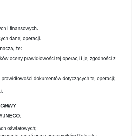
ch i finansowych.
ch danej operacji.
nacza, że:
w oceny prawidłowości tej operacji i jej zgodności z
i prawidłowości dokumentów dotyczących tej operacji;
i.
 GMINY
YJNEGO:
ach oświatowych;
onywanie zadań przez pracowników Referatu;