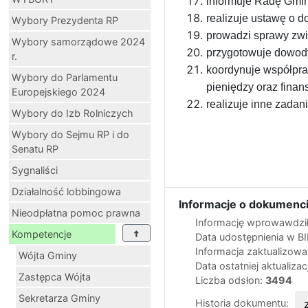
informuje Radę Gmin
realizuje ustawę o d
Wybory Prezydenta RP
prowadzi sprawy zwi
Wybory samorządowe 2024
przygotowuje dowody 
r.
koordynuje współpra
Wybory do Parlamentu
pieniędzy oraz finan
Europejskiego 2024
realizuje inne zadan
Wybory do Izb Rolniczych
Wybory do Sejmu RP i do
Senatu RP
Sygnaliści
Działalność lobbingowa
Informacje o dokumenci
Nieodpłatna pomoc prawna
Informację wprowawdził
Kompetencje
Data udostępnienia w B
Informacja zaktualizow
Wójta Gminy
Data ostatniej aktualizac
Zastępca Wójta
Liczba odsłon:
3494
Sekretarza Gminy
Historia dokumentu: