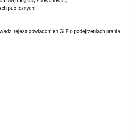
ką odmowę mogłaby spowodować;
ach publicznych;
wadzi rejestr powiadomień GIIF o podejrzeniach prania