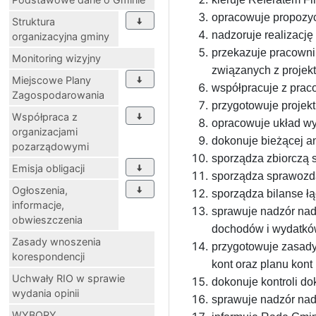
opracowuje propozyc
Struktura
nadzoruje realizację
organizacyjna gminy
przekazuje pracowni
Monitoring wizyjny
związanych z projek
Miejscowe Plany
współpracuje z prac
Zagospodarowania
przygotowuje projekt
Współpraca z
opracowuje układ w
organizacjami
dokonuje bieżącej an
pozarządowymi
sporządza zbiorczą
Emisja obligacji
sporządza sprawozda
Ogłoszenia,
sporządza bilanse łą
informacje,
sprawuje nadzór nad 
obwieszczenia
dochodów i wydatków
Zasady wnoszenia
przygotowuje zasady
korespondencji
kont oraz planu kon
Uchwały RIO w sprawie
dokonuje kontroli d
wydania opinii
sprawuje nadzór nad
WYBORY