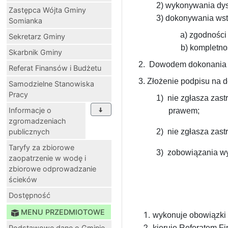
2) wykonywania dys
Zastępca Wójta Gminy
3) dokonywania wstę
Somianka
a) zgodności
Sekretarz Gminy
b) kompletno
Skarbnik Gminy
2. Dowodem dokonania wst
Referat Finansów i Budżetu
3. Złożenie podpisu na d
Samodzielne Stanowiska
Pracy
1)
nie zgłasza zast
Informacje o
prawem;
zgromadzeniach
publicznych
2)
nie zgłasza zast
Taryfy za zbiorowe
3)
zobowiązania wyn
zaopatrzenie w wodę i
zbiorowe odprowadzanie
ścieków
Dostępność
MENU PRZEDMIOTOWE
wykonuje obowiązki
Podstawowe dane o Gminie
kieruje Referatem F