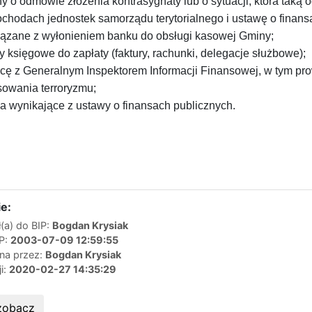
y o odmowie złożenia kontrasygnaty lub o sytuacji, która ta
ochodach jednostek samorządu terytorialnego i ustawę o finans
ązane z wyłonieniem banku do obsługi kasowej Gminy;
księgowe do zapłaty (faktury, rachunki, delegacje służbowe);
cę z Generalnym Inspektorem Informacji Finansowej, w tym pro
sowania terroryzmu;
ia wynikające z ustawy o finansach publicznych.
e:
(a) do BIP:
Bogdan Krysiak
IP:
2003-07-09 12:59:55
ana przez:
Bogdan Krysiak
ji:
2020-02-27 14:35:29
zobacz