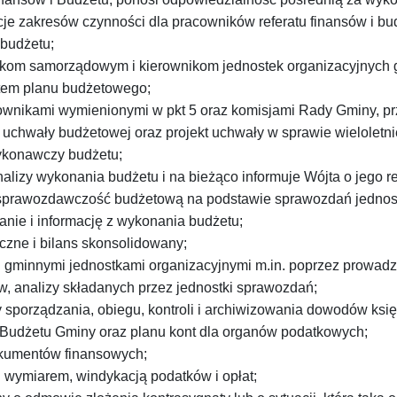
je zakresów czynności dla pracowników referatu finansów i bu
 budżetu;
kom samorządowym i kierownikom jednostek organizacyjnych 
tem planu budżetowego;
ownikami wymienionymi w pkt 5 oraz komisjami Rady Gminy, pr
 uchwały budżetowej oraz projekt uchwały w sprawie wieloletni
ykonawczy budżetu;
alizy wykonania budżetu i na bieżąco informuje Wójta o jego rea
 sprawozdawczość budżetową na podstawie sprawozdań jednost
nie i informację z wykonania budżetu;
czne i bilans skonsolidowany;
gminnymi jednostkami organizacyjnymi m.in. poprzez prowadzen
, analizy składanych przez jednostki sprawozdań;
 sporządzania, obiegu, kontroli i archiwizowania dowodów ks
t Budżetu Gminy oraz planu kont dla organów podatkowych;
okumentów finansowych;
 wymiarem, windykacją podatków i opłat;