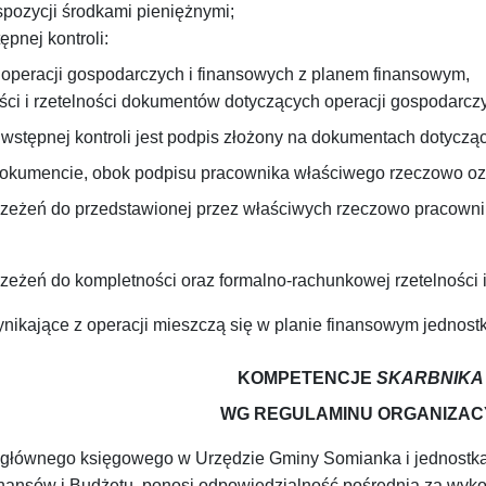
pozycji środkami pieniężnymi;
pnej kontroli:
 operacji gospodarczych i finansowych z planem finansowym,
ści i rzetelności dokumentów dotyczących operacji gospodarczy
ępnej kontroli jest podpis złożony na dokumentach dotyczący
okumencie, obok podpisu pracownika właściwego rzeczowo oz
rzeżeń do przedstawionej przez właściwych rzeczowo pracownikó
rzeżeń do kompletności oraz formalno-rachunkowej rzetelności 
ikające z operacji mieszczą się w planie finansowym jednostk
KOMPETENCJE
SKARBNIKA
WG REGULAMINU ORGANIZAC
 głównego księgowego w Urzędzie Gminy Somianka i jednostk
inansów i Budżetu, ponosi odpowiedzialność pośrednią za wyk