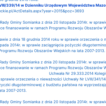
 LVIII/339/14 w Dzienniku Urzędowym Województwa Mazo
ieckie.pl/ActDetails.aspx?year=2015&poz=3693
 Rady Gminy Somianka z dnia 20 listopada 2014r. w sprawi
ce finansowanie w ramach Programu Rozwoju Obszarów Wie
013
ie z dnia 18 grudnia 2014 roku w sprawie orzeczenia o 
opada 2014r. w sprawie zaciągnięcia pożyczki długotermi
Programu Rozwoju Obszarów Wiejskich na lata 2007-2013.
 Rady Gminy Somianka z dnia 20 listopada 2014r. w sprawi
ce finansowanie w ramach Programu Rozwoju Obszarów Wie
Uchwała Nr 29.333.2014 Koleg
w sprawie orzeczenia o nieważności Uchwały Nr LVIII/341/1
ożyczki długoterminowej z budżetu państwa na wyprzedza
ata 2007-2013.
 Rady Gminy Somianka z dnia 20 listopada 2014r. w spraw