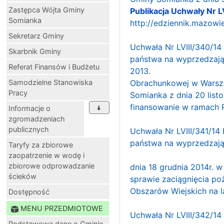
Zastępca Wójta Gminy
Publikacja Uchwały Nr
Somianka
http://edziennik.mazow
Sekretarz Gminy
Uchwała Nr LVIII/340/14
Skarbnik Gminy
państwa na wyprzedzają
Referat Finansów i Budżetu
2
Samodzielne Stanowiska
Obrachunkowej w Warszaw
Pracy
Somianka z dnia 20 list
finansowanie w ramach 
Informacje o
zgromadzeniach
publicznych
Uchwała Nr LVIII/341/14
państwa na wyprzedzają
Taryfy za zbiorowe
zaopatrzenie w wodę i
zbiorowe odprowadzanie
dnia 18 grudnia 2014r. 
ścieków
sprawie zaciągnięcia p
Obszarów Wiejskich na l
Dostępność
MENU PRZEDMIOTOWE
Uchwała Nr LVIII/342/14
Podstawowe dane o Gminie