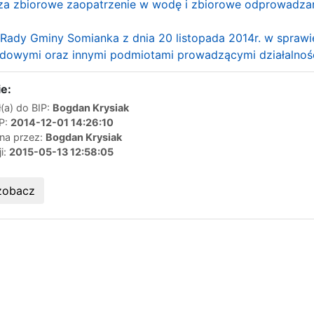
za zbiorowe zaopatrzenie w wodę i zbiorowe odprowadzan
4 Rady Gminy Somianka z dnia 20 listopada 2014r. w spra
ądowymi oraz innymi podmiotami prowadzącymi działalność
e:
(a) do BIP:
Bogdan Krysiak
IP:
2014-12-01 14:26:10
ana przez:
Bogdan Krysiak
ji:
2015-05-13 12:58:05
zobacz