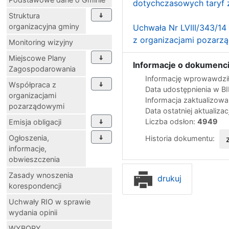
dotychczasowych taryf 
Struktura
organizacyjna gminy
Uchwała Nr LVIII/343/1
z organizacjami pozarz
Monitoring wizyjny
Miejscowe Plany
Informacje o dokumenci
Zagospodarowania
Informację wprowawdził
Współpraca z
Data udostępnienia w B
organizacjami
Informacja zaktualizow
pozarządowymi
Data ostatniej aktualizac
Liczba odsłon:
4949
Emisja obligacji
Ogłoszenia,
Historia dokumentu:
informacje,
obwieszczenia
Zasady wnoszenia
drukuj
korespondencji
Uchwały RIO w sprawie
wydania opinii
WYBORY